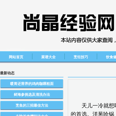
网站首页
菜谱大全
烹饪技巧
饮食
最新动态
暖胃还营养的鸡肉咖喱粗面
鲜海参挑选及清洗办法
天儿一冷就想吃点
烹鱼的三招最佳方法
的首选。洋葱呛锅