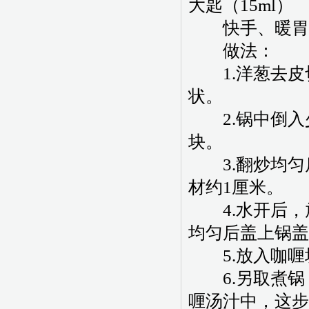
大匙（15ml）
快手、暖胃还
做法：
1.洋葱去皮
状。
2.锅中倒入
块。
3.翻炒均匀
材约1厘米。
4.水开后，
均匀后盖上锅盖
5.放入咖喱
6.另取煮锅
喱汤汁中，这步