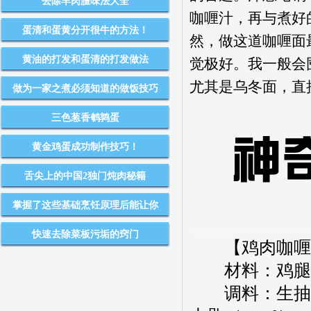
去除羊肉膻味法大全
咖喱汁，再与煮好
蛋清和蛋黄分开很牛的方法！
然，做这道咖喱面
黄油的打发和蛋清的打发做法
觉极好。我一般会
尤其是乌冬面，直
做为一家之煮必须知道的做饭技巧
三色葱香鹌鹑蛋
黄金鸡蛋成功制作技巧！
舌尖上的中国2独门炖肉秘籍
掌握了这些基础烹饪原理后能让你
快速去除菜板污垢的窍门
【鸡肉咖喱粗
材料：鸡腿1个
调料：生抽2大