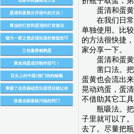
挤瓶子取蛋；第
去除羊肉膻味法大全
蛋清和蛋黄分
蛋清和蛋黄分开很牛的方法！
在我们日常生
黄油的打发和蛋清的打发做法
单独使用。比较
做为一家之煮必须知道的做饭技巧
的方法很快捷，
家分享一下。
三色葱香鹌鹑蛋
蛋清和蛋黄分
黄金鸡蛋成功制作技巧！
凿口法。把鸡
舌尖上的中国2独门炖肉秘籍
蛋黄也会流出来
晃动鸡蛋，蛋清
掌握了这些基础烹饪原理后能让你
不借助其它工具
快速去除菜板污垢的窍门
瓶吸法。把鸡
子里就可以了。
去了。尽量把瓶