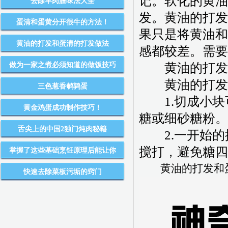
记。软化的黄油
去除羊肉膻味法大全
发。黄油的打发
蛋清和蛋黄分开很牛的方法！
果只是将黄油和
黄油的打发和蛋清的打发做法
感都较差。需要
做为一家之煮必须知道的做饭技巧
黄油的打发和
黄油的打发
三色葱香鹌鹑蛋
1.切成小块
黄金鸡蛋成功制作技巧！
糖或细砂糖粉。
舌尖上的中国2独门炖肉秘籍
2.一开始的
搅打，避免糖四
掌握了这些基础烹饪原理后能让你
黄油的打发和蛋
快速去除菜板污垢的窍门