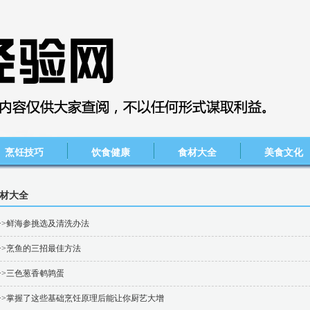
烹饪技巧
饮食健康
食材大全
美食文化
材大全
>>鲜海参挑选及清洗办法
>>烹鱼的三招最佳方法
>>三色葱香鹌鹑蛋
>>掌握了这些基础烹饪原理后能让你厨艺大增