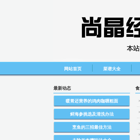
网站首页
菜谱大全
最新动态
食
暖胃还营养的鸡肉咖喱粗面
鲜海参挑选及清洗办法
烹鱼的三招最佳方法